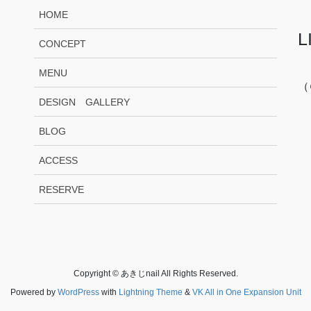
HOME
L
CONCEPT
MENU
（
DESIGN GALLERY
BLOG
ACCESS
RESERVE
Copyright © あきじnail All Rights Reserved.
Powered by
WordPress
with
Lightning Theme
&
VK All in One Expansion Unit