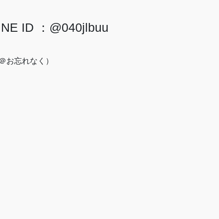
INE ID ：@040jlbuu
＠お忘れなく）