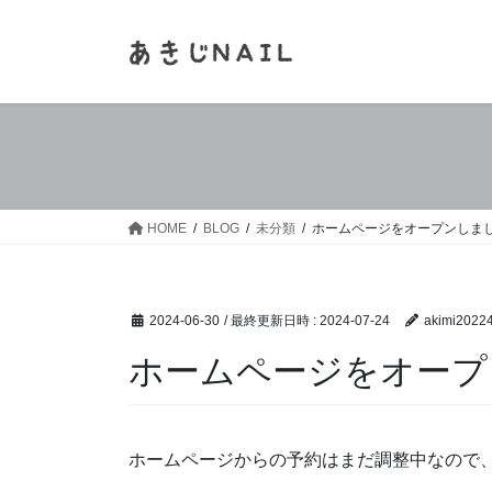
コ
ナ
ン
ビ
テ
ゲ
ン
ー
ツ
シ
へ
ョ
ス
ン
キ
に
ッ
移
HOME
BLOG
未分類
ホームページをオープンしま
プ
動
2024-06-30
/ 最終更新日時 :
2024-07-24
akimi2022
ホームページをオープ
ホームページからの予約はまだ調整中なので